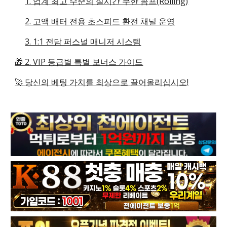
1. 업계 최고 수준의 실시간 무한 콤프(Rolling)
2. 고액 배터 전용 초스피드 환전 채널 운영
3. 1:1 전담 퍼스널 매니저 시스템
🎁 2. VIP 등급별 특별 보너스 가이드
🚀 당신의 베팅 가치를 최상으로 끌어올리십시오!