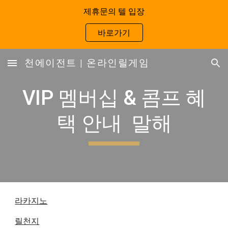
제휴문의 텔 입장
Skip to main content
Skip to navigation
바로가기
천에이전트 | 온라인릴게임
VIP 멤버십 & 콤프 혜
택 안내 말해
라카지노
릴천지