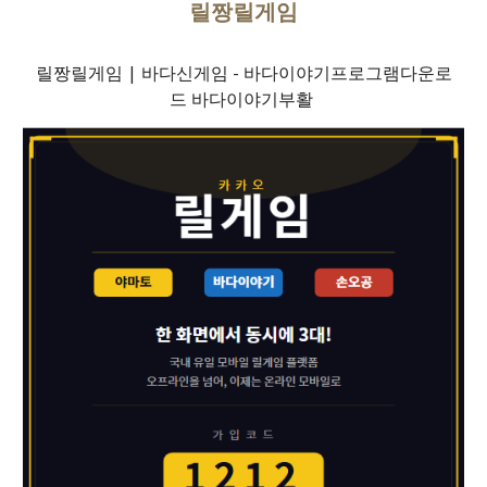
릴짱릴게임
릴짱릴게임 | 바다신게임 - 바다이야기프로그램다운로
드 바다이야기부활