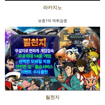
라카지노
보증1억 먹튀검증
릴천지