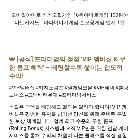
모바일야마토 카카오릴게임 10원야마토게임 100원야
마토카지노 - 바다이야기게임 손오공게임 업계 1위
👑 [공식] 프리미엄의 정점 'VIP 멤버십 & 무
한 콤프 혜택' – 베팅할수록 쌓이는 압도적
수익!
#VIP멤버십 #카지노콤프 #릴게임요율 #VIP혜택 #롤링
보너스 #고액배터우대 #프리미엄서비스
똑같은 금액을 배팅해도 결과는 달라야 합니다! VIP 멤
버십은 평범한 유저를 넘어선 당신을 위해 준비된 특별
한 보상 체계입니다. 업계 최고 수준의 무한 콤프
(Rolling Bonus) 시스템과 오직 VIP만을 위한 전담 케어
서비스를 통해 수익의 차원이 다른 클래스를 직접 경험