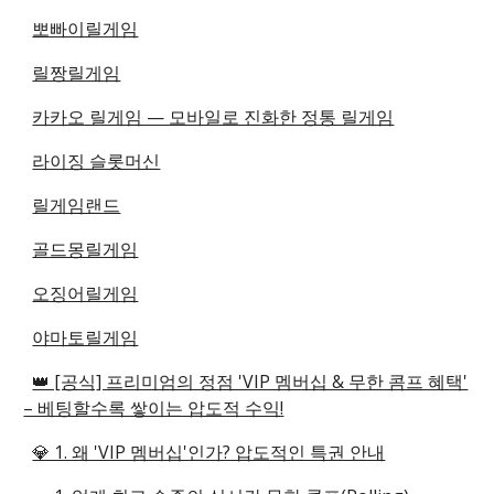
뽀빠이릴게임
릴짱릴게임
카카오 릴게임 — 모바일로 진화한 정통 릴게임
라이징 슬롯머신
릴게임랜드
골드몽릴게임
오징어릴게임
야마토릴게임
👑 [공식] 프리미엄의 정점 'VIP 멤버십 & 무한 콤프 혜택'
– 베팅할수록 쌓이는 압도적 수익!
💎 1. 왜 'VIP 멤버십'인가? 압도적인 특권 안내