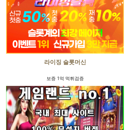
라이징 슬롯머신
보증 1억 먹튀검증