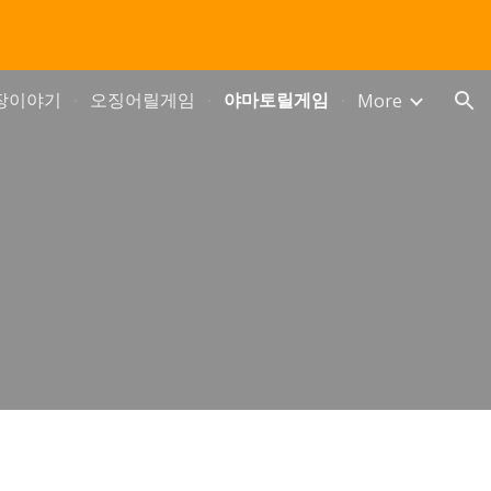
ion
장이야기
오징어릴게임
야마토릴게임
More