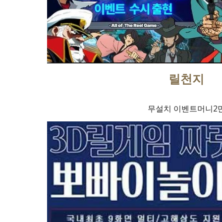
릴천지
무설치 이벤트머니2