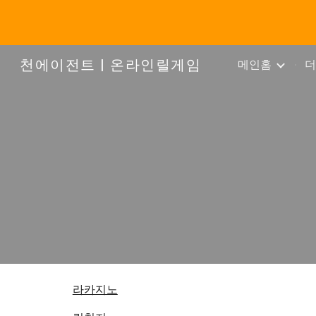
Sk
천에이전트 | 온라인릴게임
메인홈
더
라카지노