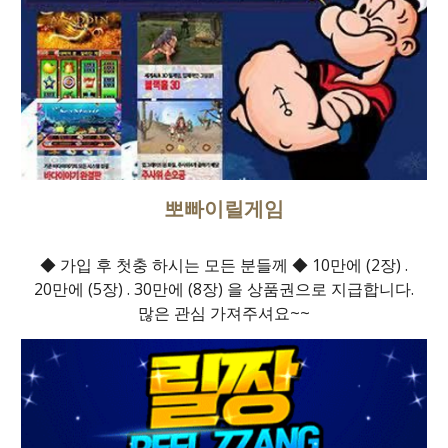
뽀빠이릴게임
◆ 가입 후 첫충 하시는 모든 분들께 ◆ 10만에 (2장) .
20만에 (5장) . 30만에 (8장) 을 상품권으로 지급합니다.
많은 관심 가져주셔요~~