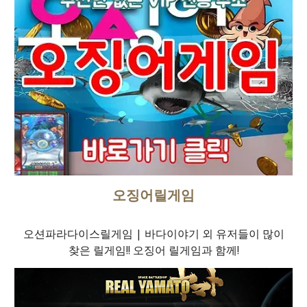
오징어릴게임
오션파라다이스릴게임 | 바다이야기 외 유저들이 많이
찾은 릴게임!! 오징어 릴게임과 함께!