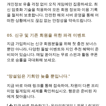
개인정보 유출 걱정 없이 오직 게임에만 집중하세요. 최
신 암호화 기술을 적용하여 모든 회원 정보와 이용 기록
을 철저히 보호합니다. 안전한 해외 서버 운영을 통해 어
떠한 상황에서도 끊김 없는 안정성을 약속드립니다.
05. 신규 및 기존 회원을 위한 파격 이벤트
지금 가입하시는 신규 회원분들을 위해 첫 충전 보너스
뿐만 아니라, 다양한 돌발 이벤트와 지인 추천 혜택이 준
비되어 있습니다. 매일 쏟아지는 무료 스핀과 활동 쿠폰
으로 승률을 극대화해 보세요.
"망설임은 기회만 늦출 뿐입니다."
지금 바로 아래 링크를 통해 접속하여, 차원이 다른 프리
미엄 릴게임의 세계를 확인하십시오. 행운은 준비된 자
에게 찾아옵니다.
[ 📥 지금 바로 접속하기 ] -
온라인릴게임
|
겜몽
|
릴게임