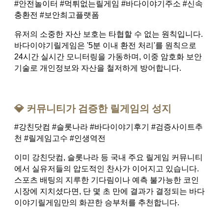
#안전놀이터 #먹튀없는릴게임 #바다이야기주소 #신속
충환전 #보안최고플랫폼
유저의 소중한 자산 보호는 타협할 수 없는 원칙입니다.
바다이야기릴게임은 '5분 이내 환전 처리'를 원칙으로
24시간 실시간 모니터링을 가동하며, 이중 암호화 보안
기술로 개인정보와 자산을 철저하게 방어합니다.
💎 커뮤니티가 검증한 릴게임의 성지
#강친닷컴 #슬롯나라 #바다이야기후기 #검증사이트추
천 #릴게임고수 #인생역전
이미 강친닷컴, 슬롯나라 등 국내 주요 릴게임 커뮤니티
에서 실유저들의 압도적인 찬사가 이어지고 있습니다.
스포츠 배팅의 지루한 기다림이나 예측 불가능한 코인
시장에 지치셨다면, 단 몇 초 만에 결과가 결정되는 바다
이야기릴게임만의 화끈한 승부처를 추천합니다.