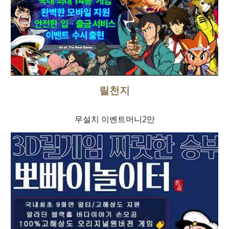
릴천지
무설치 이벤트머니2만