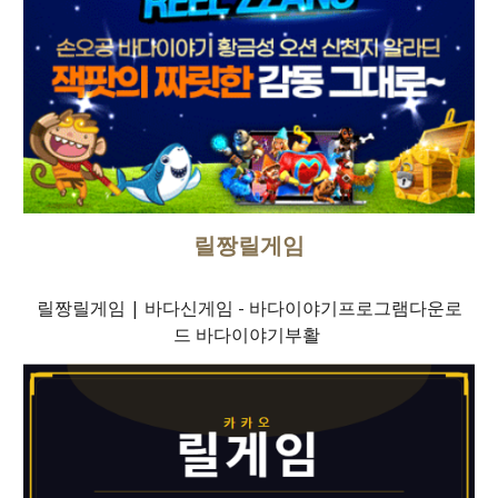
릴짱릴게임
릴짱릴게임 | 바다신게임 - 바다이야기프로그램다운로
드 바다이야기부활