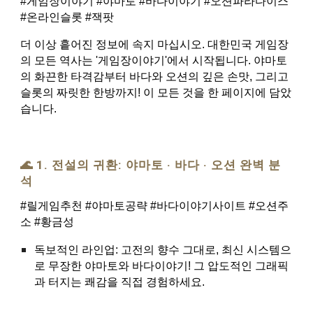
#게임장이야기 #야마토 #바다이야기 #오션파라다이스
#온라인슬롯 #잭팟
더 이상 흩어진 정보에 속지 마십시오. 대한민국 게임장
의 모든 역사는 '게임장이야기'에서 시작됩니다. 야마토
의 화끈한 타격감부터 바다와 오션의 깊은 손맛, 그리고
슬롯의 짜릿한 한방까지! 이 모든 것을 한 페이지에 담았
습니다.
🌊 1. 전설의 귀환: 야마토 · 바다 · 오션 완벽 분
석
#릴게임추천 #야마토공략 #바다이야기사이트 #오션주
소 #황금성
독보적인 라인업: 고전의 향수 그대로, 최신 시스템으
로 무장한 야마토와 바다이야기! 그 압도적인 그래픽
과 터지는 쾌감을 직접 경험하세요.