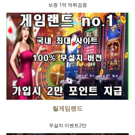
보증 1억 먹튀검증
릴게임랜드
무설치 이벤트2만