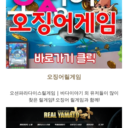
오징어릴게임
오션파라다이스릴게임 | 바다이야기 외 유저들이 많이
찾은 릴게임!! 오징어 릴게임과 함께!