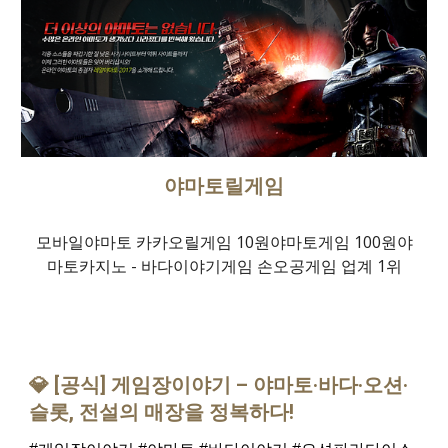
야마토릴게임
모바일야마토 카카오릴게임 10원야마토게임 100원야
마토카지노 - 바다이야기게임 손오공게임 업계 1위
💎 [공식] 게임장이야기 – 야마토·바다·오션·
슬롯, 전설의 매장을 정복하다!