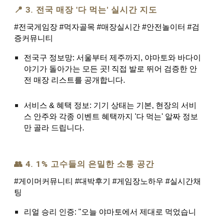
📍 3. 전국 매장 '다 먹는' 실시간 지도
#전국게임장 #먹자골목 #매장실시간 #안전놀이터 #검
증커뮤니티
전국구 정보망: 서울부터 제주까지, 야마토와 바다이
야기가 돌아가는 모든 곳! 직접 발로 뛰어 검증한 안
전 매장 리스트를 공개합니다.
서비스 & 혜택 정보: 기기 상태는 기본, 현장의 서비
스 안주와 각종 이벤트 혜택까지 '다 먹는' 알짜 정보
만 골라 드립니다.
👥 4. 1% 고수들의 은밀한 소통 공간
#게이머커뮤니티 #대박후기 #게임장노하우 #실시간채
팅
리얼 승리 인증: "오늘 야마토에서 제대로 먹었습니