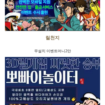
릴천지
무설치 이벤트머니2만